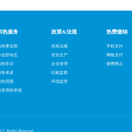
供热服务
政策&法规
热费缴纳
供热事业部
供热法规
手机支付
事业部动态
安全生产
网银支付
供热常识
企业管理
缴费网点
服务承诺
纪检监察
供热范围
环境监管
违章用热举报
ights Reserved