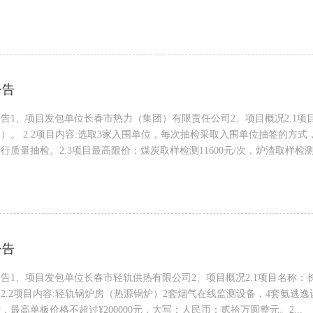
公告
告1、项目发包单位长春市热力（集团）有限责任公司2、项目概况2.1
）。 2.2项目内容:选取3家入围单位，每次抽检采取入围单位抽签的方
质量抽检。2.3项目最高限价：煤炭取样检测11600元/次，炉渣取样检测35
公告
告1、项目发包单位长春市轻轨供热有限公司2、项目概况2.1项目名称
2.2项目内容:轻轨锅炉房（热源锅炉）2套烟气在线监测设备，4套氨逃逸
，最高单板价格不超过¥200000元，大写：人民币：贰拾万圆整元。2...