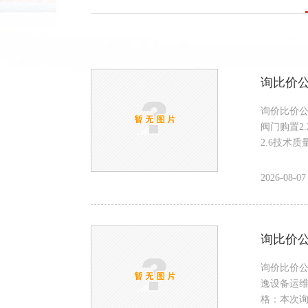
询比价
询价比价公
阀门购置2
2.6技术
2026-08-07
询比价
询价比价公
逸设备运维
格：本次询