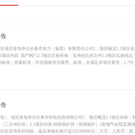
公告
告项目发包单位长春市热力（集团）有限责任公司2、项目概况2.1项目名
.2项目内容: 国产阀门2.3项目拦标价格：见询价比价文件2.4项目实施地
质量标准：质量标准：符合国家相关规范、标准，并满足本项目要求；2.7付..
公告
告1、项目发包单位长春市轻轨供热有限公司2、项目概况2.1项目名称
（二次询比价）2.2项目内容:轻轨锅炉房（热源锅炉）2套烟气在线监测设
比价采用单价招标，最高单板价格不超过¥200000元，大写：人民币：贰..