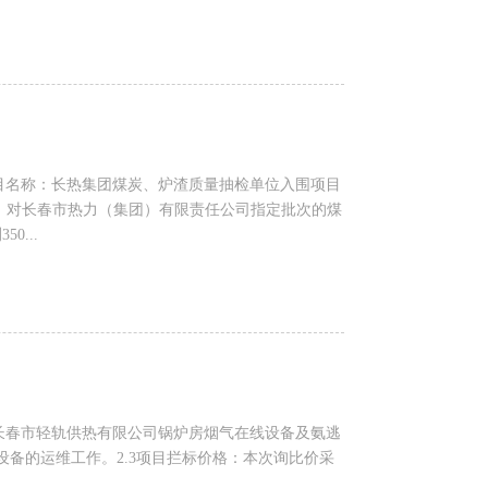
项目名称：长热集团煤炭、炉渣质量抽检单位入围项目
式，对长春市热力（集团）有限责任公司指定批次的煤
0...
：长春市轻轨供热有限公司锅炉房烟气在线设备及氨逃
设备的运维工作。2.3项目拦标价格：本次询比价采