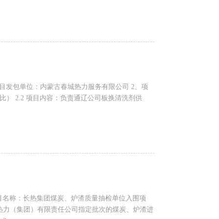
目发包单位：内蒙古春城热力服务有限公司 2、项
比） 2.2 项目内容：负责通辽公司板换清洗剂供
项目名称：长热集团煤炭、炉渣质量抽检单位入围项
市热力（集团）有限责任公司指定批次的煤炭、炉渣进