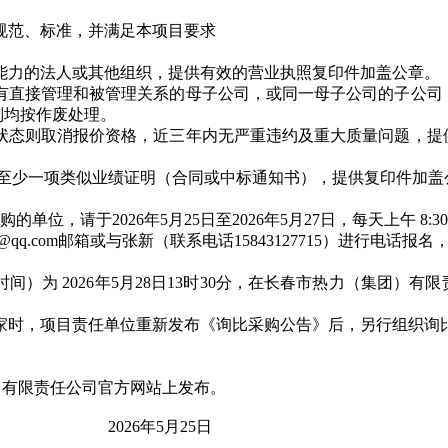
关规范、标准，并满足本项目要求
任能力的法人或其他组织，提供有效的营业执照复印件加盖公章。
或具有直接管理和被管理关系的母子公司，或同一母子公司的子公
则均按作废处理。
停业状态则取消报价资格，近三年内无严重违约及重大质量问题，
至少一项类似业绩证明（合同或中标通知书），提供复印件加盖
购的单位，请于
2026
年
5
月
25
日至
2026
年
5
月
27
日，每天上午
8:3
@qq.com邮箱或与张新（联系电话15843127715）进行电话
会时间）为
2026年5月28日13
时30分
，在
长春市热力（集团）有限
足三家时，项目责任单位重新发布《询比采购公告》后，另行组织询
）有限责任公司官方网站上发布。
2026
年
5
月
25
日