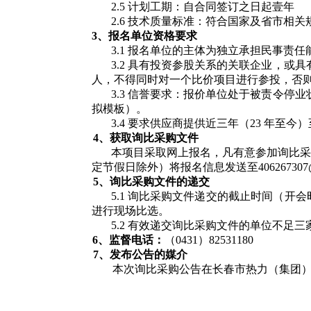
2.5 计划工期：自合同签订之日起壹年
2.6 技术质量标准：符合国家及省市相
3、报名单位资格要求
3.1 报名单位的主体为独立承担民事责
3.2 具有投资参股关系的关联企业，
人，不得同时对一个比价项目进行参投，否
3.3 信誉要求：报价单位处于被责令
拟模板）。
3.
4
要求供应商提供近三年（
2
3
年至今）
4、获取询比采购文件
本项目采取网上报名，凡有意参加询比采
定节假日除外）将报名信息发送至406267307
5、询比采购文件的递交
5.1 询比采购文件递交的截止时间（开
进行现场比选。
5.2 有效递交询比采购文件的单位不
6、监督电话：
（0431）82531180
7、发布公告的媒介
本次询比采购公告在长春市热力（集团