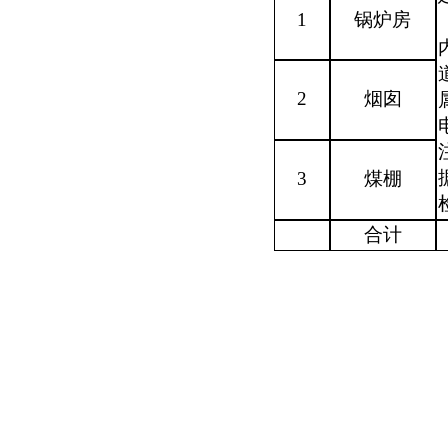
1
锅炉房
2
烟囱
3
煤棚
合计