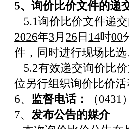
5、
询价比价
文件的递
5.1询价比价文件递
2026
年
3
月
26
日
14
时
00
件，同时进行现场比选
5.2有效递交询价
位另行组织询价比价活
6、
监督电话：
（
0431
7、
发布公告的媒介