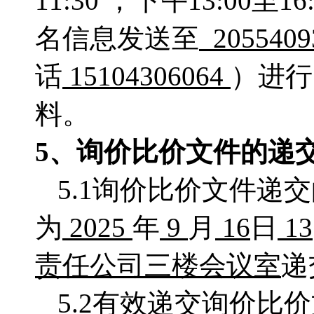
11:30 ，下午13:0
名信息发送至
2055409
话
15104306064
）进行
料。
5、
询价比价
文件的递
5.1询价比价文件递
为
2025
年
9
月
16
日
13
责任公司三楼会议室
递
5.2有效递交询价