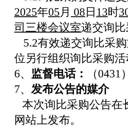
2025
年
05
月
08
日
13
时
3
司三楼会议室
递交询比
5.2有效递交询比
位另行组织询比采购活
6、
监督电
话：
（
0431
7、
发布公告的媒介
本次询比采购公告在
网站上发布。