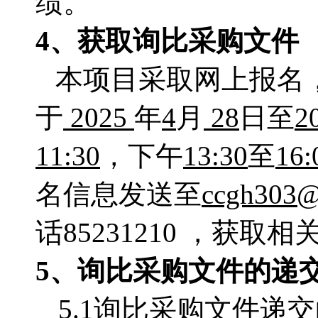
绩。
4
、
获取
询比采购文件
本项目采取网上报名
于
2025
年
4
月
28
日至
2
11
:
3
0
，下午
1
3
:
3
0
至
16:
名信息发送至
ccgh303@
话
85231210
，获取相
5、
询比采购
文件的递
5.1询比采购文件递