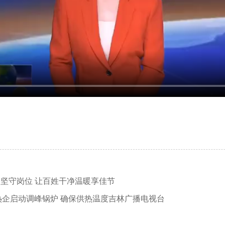
 坚守岗位 让百姓干净温暖享佳节
报道｜热企启动调峰锅炉 确保供热温度吉林广播电视台